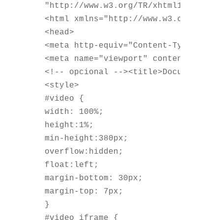
"http://www.w3.org/TR/xhtml1/DTD/xh
<html xmlns="http://www.w3.org/1999
<head>
<meta http-equiv="Content-Type" con
<meta name="viewport" content="widt
<!-- opcional --><title>Documento s
<style>
#video {	
width: 100%;	
height:1%;	
min-height:380px;	
overflow:hidden;	
float:left;    
margin-bottom: 30px;   
margin-top: 7px;
}
#video iframe {	