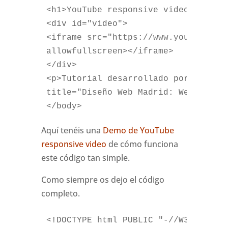
<h1>YouTube responsive video: Demo<
<div id="video">
<iframe src="https://www.youtube.co
allowfullscreen></iframe>
</div>
<p>Tutorial desarrollado por: <a hr
title="Diseño Web Madrid: WebReunid
</body>
Aquí tenéis una
Demo de YouTube
responsive video
de cómo funciona
este código tan simple.
Como siempre os dejo el código
completo.
<!DOCTYPE html PUBLIC "-//W3C//DTD 