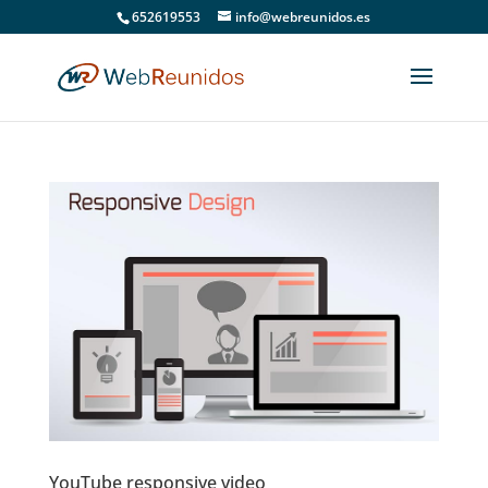
652619553
info@webreunidos.es
YouTube responsive video