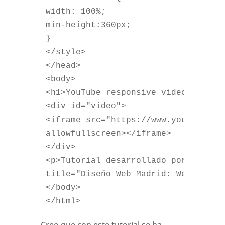
width: 100%;	
min-height:360px;
}
</style>
</head>
<body>  
<h1>YouTube responsive video: Demo<
<div id="video">
<iframe src="https://www.youtube.co
allowfullscreen></iframe>
</div>    
<p>Tutorial desarrollado por: <a hr
title="Diseño Web Madrid: WebReunid
</body>
</html>