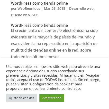
WordPress como tienda online
por
WebReunidos
|
Mar 26, 2015
|
Desarrollo web
,
Diseño web
,
SEO
WordPress como tienda online
El crecimiento del comercio electrónico ha sido
evidente en la mayoría de países del mundo y
esa evidencia ha repercutido en la aparición de
multitud de
tiendas online
en la red, sobre
todo en los últimos meses.
Usamos cookies en nuestro sitio web para ofrecerle una
A simple vista, diseñar y crear una
tienda
experiencia óptima de usuario recordando sus
online
no parece tarea fácil para una persona
preferencias y visitas repetidas. Al hacer clic en "Aceptar
todo", acepta el uso de TODAS las cookies. Sin embargo,
que no disponga de los conocimientos
puede visitar "Configuración de cookies" para
técnicos necesarios para enfrentarse al código
proporcionar un consentimiento controlado.
HTML. Sin embargo, gracias a la
plataforma
Ajuste de cookies
Aceptar todo
WordPress
y al famoso plugin
WooCommerce,
las dificultades han disminuido en gran medida