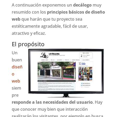
A continuación exponemos un
decálogo
muy
resumido con los
principios básicos de diseño
web
que harán que tu proyecto sea
estéticamente agradable, fácil de usar,
atractivo y eficaz.
El propósito
Un
buen
diseñ
o
web
siem
pre
responde a las necesidades del usuario
. Hay
que conocer muy bien que interacción
realizarán los visitantes, por ejemplo en busca