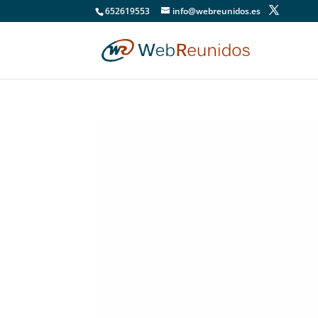
652619553
info@webreunidos.es